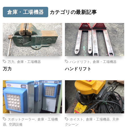
倉庫・工場機器
カテゴリの最新記事
万力
,
倉庫・工場機器
ハンドリフト
,
倉庫・工場機器
万力
ハンドリフト
スポットクーラー
,
倉庫・工場機
ホイスト
,
倉庫・工場機器
,
天井
器
,
空調設備
クレーン