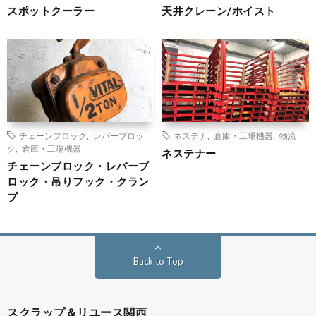
スポットクーラー
天井クレーン/ホイスト
チェーンブロック
,
レバーブロッ
ネステナ
,
倉庫・工場機器
,
物流
ク
,
倉庫・工場機器
ネステナー
チェーンブロック・レバーブ
ロック・吊りフック・クラン
プ
Back to Top
スクラップ＆リユース関西