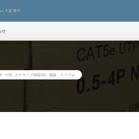
euse 大阪 豊中
わせ
P・STP
,
スクラップ買取OK
,
電線・ケーブル