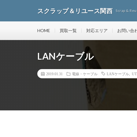
スクラップ＆リユース関西
Scrap & R
HOME
買取一覧
対応エリア
お問い合
LANケーブル
2019.01.31
電線・ケーブル
LANケーブル
,
UT