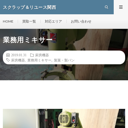
スクラップ＆リユース関西
HOME
買取一覧
対応エリア
お問い合わせ
業務用ミキサー
2019.01.31
厨房機器
厨房機器
,
業務用ミキサー
,
製菓・製パン