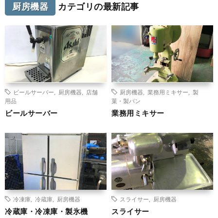
厨房機器
カテゴリの最新記事
ビールサーバー
,
厨房機器
,
店舗
厨房機器
,
業務用ミキサー
,
製
用品
菓・製パン
ビールサーバー
業務用ミキサー
冷凍庫
,
冷蔵庫
,
厨房機器
スライサー
,
厨房機器
冷蔵庫・冷凍庫・製氷機
スライサー